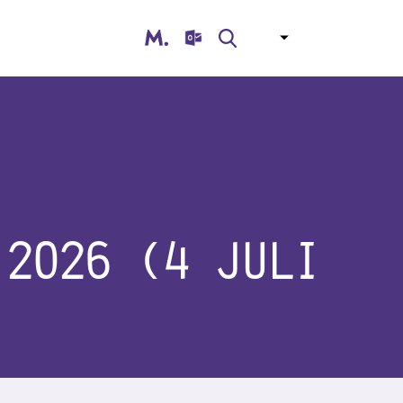
Magister
NL
Zoeken
ENG
AR
TUR
ESP
UKR
 2026 (4 JULI