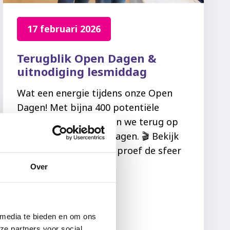
17 februari 2026
Terugblik Open Dagen &
uitnodiging lesmiddag
Wat een energie tijdens onze Open
Dagen! Met bijna 400 potentiële
leerlingen in huis kijken we terug op
twee zeer geslaagde dagen. 🎬 Bekijk
hierboven de video en proef de sfeer
in onze school:...
Over
Lees meer
 media te bieden en om ons
ze partners voor social