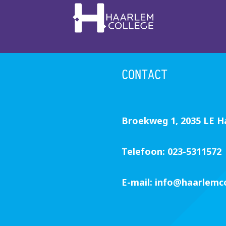
CONTACT
Broekweg 1, 2035 LE 
Telefoon:
023-5311572
E-mail:
info@haarlemco