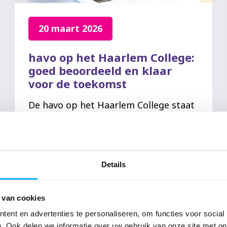
20 maart 2026
havo op het Haarlem College:
goed beoordeeld en klaar
voor de toekomst
De havo op het Haarlem College staat
stevig. Sinds de start van de afdeling
is er zorgvuldig gebouwd aan goed
onderwijs, persoonlijke aandacht en
een veilige leeromgeving. Met
Details
resultaat: de...
 van cookies
Lees meer
ent en advertenties te personaliseren, om functies voor social
. Ook delen we informatie over uw gebruik van onze site met on