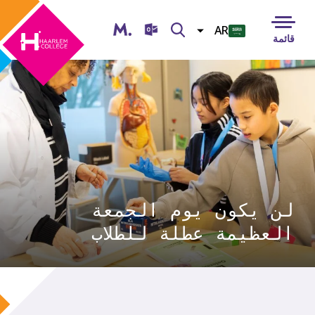
Magister
بحث
AR
قائمة
NL
ENG
TUR
ESP
UKR
لن يكون يوم الجمعة
العظيمة عطلة للطلاب